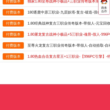
付费版本
独家1.80至尊战神小极品+三职业传奇版本库-【Z】
商务
合作
付费版本
180逐鹿中原三职业-九层妖塔-复古-锻造-强化-合成-
付费版本
1.80经典战神复古三职业传奇版本-带假人-元宝回收
付费版本
1.80屠龙复古战神小极品+5三职业-魂骨-假人-996
付费版本
至尊火龙复古三职业传奇版本-带假人-自动拾取-自动
付费版本
1.80热血合击复古星王+1三职业-【996PC引擎