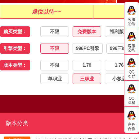
虚位以待~~
虚位
客服
①号
购买类型：
不限
免费版本
福利版本
客服
引擎类型：
不限
996PC引擎
996三端引擎
②号
版本类型：
不限
1.70
1.76
QQ
①群
单职业
三职业
小极品
QQ
②群
版本分类
商务
合作