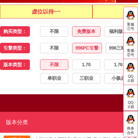
虚位以待~~
虚位
客服
①号
购买类型：
不限
免费版本
福利版本
引擎类型：
不限
996PC引擎
996三端引擎
客服
②号
版本类型：
不限
1.70
1.76
QQ
单职业
三职业
小极品
①群
QQ
②群
版本分类
商务
合作