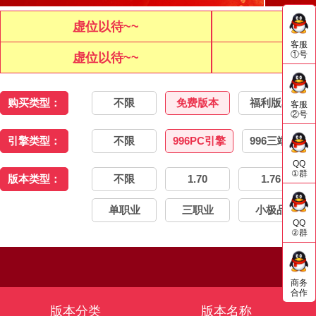
虚位以待~~
虚位
客服
①号
虚位以待~~
虚位
购买类型：
不限
免费版本
福利版本
客服
②号
引擎类型：
不限
996PC引擎
996三端引擎
QQ
①群
版本类型：
不限
1.70
1.76
单职业
三职业
小极品
QQ
②群
商务
合作
版本分类
版本名称