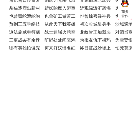
遥忆昔日传奇梦 剑影刀光杀气浓 兄弟情深悲欢共 夫妻恩
杀猫逐鹿出新村 斩妖除魔入盟重 近观绿涛汇碧海 远眺青
商务
也曾毒蛇遭蛇吻 也曾矿工做苦工 也曾惊喜暴神兵 也曾郁
合作
熬到三五学终技 从此天下我英雄 初次攻城显身手 沙城遍
道法施威电符猛 战士逞强火腾空 龙纹骨玉加裁决 对酒当
三更战罢有余悸 旷野处处闻哀鸿 为报友仇下祖玛 为雪妻
哪有英雄怕诅咒 何来好汉惧名红 终日征战沙场上 怕死莫