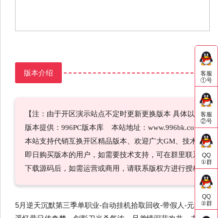
版本介绍
客服
①号
【注：由于开区演示站点不定时更新更换版本 具体以本帖演
客服
②号
版本提供：996PC版本库 本站地址：www.996bk.com QQ交流
本站支持代销互换开区精品版本、欢迎广大GM、技术、一条龙
即日购买版本的用户，如需要技术支持，可在群里联系技术
QQ
①群
下载源码后，如需运营或商用，请联系版权方进行授权，本
QQ
②群
5月逆天沉默第三季单职业-自动挂机拾取回收-带假人-元神觉醒-武